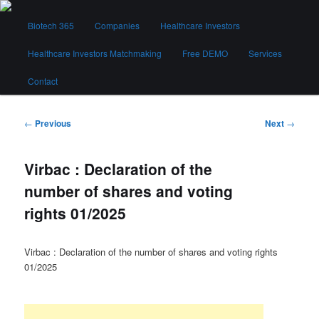
Skip
Main
to
Biotech 365
Companies
Healthcare Investors
menu
primary
content
Healthcare Investors Matchmaking
Free DEMO
Services
Biotech 365
Contact
Post
←
Previous
Next
→
navigation
Virbac : Declaration of the
number of shares and voting
rights 01/2025
Virbac : Declaration of the number of shares and voting rights
01/2025