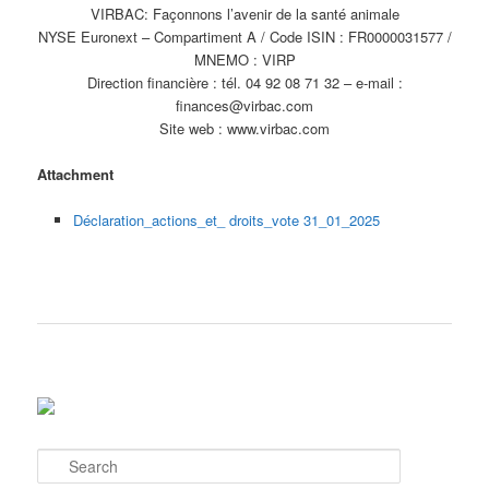
VIRBAC: Façonnons l’avenir de la santé animale
NYSE Euronext – Compartiment A / Code ISIN : FR0000031577 /
MNEMO : VIRP
Direction financière : tél. 04 92 08 71 32 – e-mail :
finances@virbac.com
Site web : www.virbac.com
Attachment
Déclaration_actions_et_ droits_vote 31_01_2025
S
e